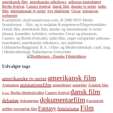
amerikansk film
,
amerikanske talkshows
,
arthouse-instruktører
,
Berlin festival
,
Cannes festival
,
dansk film
,
danske tv-serier
,
indie-
film
,
internationale tv-serier
,
nye platforme
,
Oscar
,
prissæson
,
webserier
Kontaktinfo: jlu@soundvenue.com, tlf 2080 0935 Medie:
Soundvenue – film- og tv-redaktør Kompetencer/Ekspertområder:
Dansk film, amerikansk film, danske og internationale tv-serier
(drama, komedier, hybrider), webserier, Oscar og prissæson,
Cannes- og Berlin-festivalen, indie-film, yngre europæiske arthouse-
instruktører, amerikanske talkshows, nye platforme
Uddannelse/Baggrund: B.A. i Film- og Medievidenskab, cand. mag.
i Medievidenskab, Københavns Universitet
Udvalgte tags
amerikansk film
amerikanske tv-serier
animationsfilm
Animation
anmeldelser
anmelder
Asiatisk film
dansk film
Berlin-filmfestivallen
Cannes festival
B-film
dokumentarfilm
debattør
dokumentar
Europæisk
Film
Fantasy
feminisme
artfilm
europæisk film