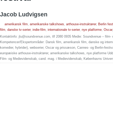
Jacob Ludvigsen
amerikansk film
,
amerikanske talkshows
,
arthouse-instruktører
,
Berlin fest
film
,
danske tv-serier
,
indie-film
,
internationale tv-serier
,
nye platforme
,
Oscar
Kontaktinfo: jlu@soundvenue.com, tlf 2080 0935 Medie: Soundvenue – film- o
Kompetencer/Ekspertområder: Dansk film, amerikansk film, danske og internat
komedier, hybrider), webserier, Oscar og prissæson, Cannes- og Berlin-festiva
europæiske arthouse-instruktører, amerikanske talkshows, nye platforme Ud
Film- og Medievidenskab, cand. mag. i Medievidenskab, Københavns Univers