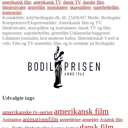
amerikansk film
,
amerikansk TV
,
dansk TV
,
danske film
,
filmfestivaler
,
genrefilm
,
instruktører
,
skuespillere
,
superheltefilm
,
tegneserier
Kontaktinfo: krl@berlingske.dk, tlf. 25456307 Medie: Berlingske
Kompetencer/Ekspertområder: Amerikansk film og TV,
filmfestivaler, skuespillere og instruktører, dansk TV og film,
tegneserier, superheltefilm, genrefilm Uddannelse/baggrund:
Uddannet journalist, læst moderne kultur, filmvidenskab Værd at
vide: Film og TV-anmelder, film- og tv-redaktør på Berlingske
Udvalgte tags
amerikansk film
amerikanske tv-serier
animationsfilm
Animation
anmeldelser
anmelder
Asiatisk film
dansk film