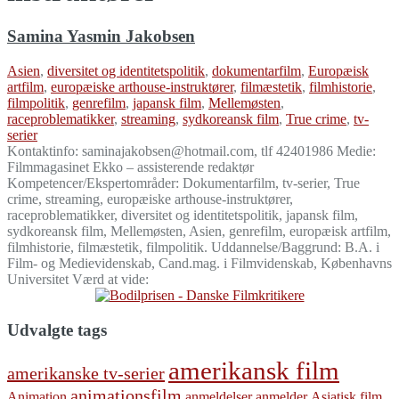
Samina Yasmin Jakobsen
Asien
,
diversitet og identitetspolitik
,
dokumentarfilm
,
Europæisk
artfilm
,
europæiske arthouse-instruktører
,
filmæstetik
,
filmhistorie
,
filmpolitik
,
genrefilm
,
japansk film
,
Mellemøsten
,
raceproblematikker
,
streaming
,
sydkoreansk film
,
True crime
,
tv-
serier
Kontaktinfo: saminajakobsen@hotmail.com, tlf 42401986 Medie:
Filmmagasinet Ekko – assisterende redaktør
Kompetencer/Ekspertområder: Dokumentarfilm, tv-serier, True
crime, streaming, europæiske arthouse-instruktører,
raceproblematikker, diversitet og identitetspolitik, japansk film,
sydkoreansk film, Mellemøsten, Asien, genrefilm, europæisk artfilm,
filmhistorie, filmæstetik, filmpolitik. Uddannelse/Baggrund: B.A. i
Film- og Medievidenskab, Cand.mag. i Filmvidenskab, Københavns
Universitet Værd at vide:
Udvalgte tags
amerikansk film
amerikanske tv-serier
animationsfilm
Animation
anmeldelser
anmelder
Asiatisk film