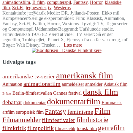
animationsfilm
,
B-film
,
computerspil
,
Fantasy
,
Horror
,
klassiske
film
,
Sci-Fi
,
tegneserier
,
tv
,
Westerns
Kontaktinfo: jte@dr.dk Medie: DR, Jyllands-Posten, Ekko mfl.
Kompetencer/Særlige ekspertområder: Film: Klassisk, Animation,
Fantasy, Sci-Fi, B-film, Horror, Westerns. I øvrigt: TV, Tegneserier
og Computerspil Uddannelse/Baggrund: Uafsluttede studie,
Filmvidenskab 1976-82 Værd at vide: TV-serier: Så er der
tegnefilm, Troldspejlet, Planet X, Fjernsyn fra da far var dreng, mfl.
Bøger: Walt Disney, Truslen . . .
Læs mere
Udvalgte tags
amerikansk film
amerikanske tv-serier
animationsfilm
Animation
anmeldelser
anmelder
Asiatisk film
dansk film
Berlin-filmfestivallen
Cannes festival
B-film
dokumentarfilm
debattør
dokumentar
Europæisk
Film
Fantasy
feminisme
artfilm
europæisk film
Filmanmelder
filmhistorie
filmfestivaler
genrefilm
filmkritik
filmpolitik
filmæstetik
fransk film