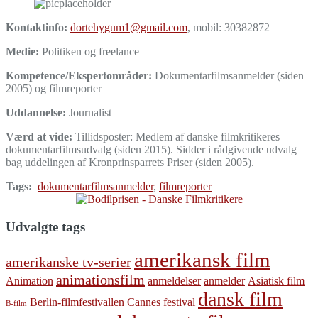
Kontaktinfo:
dortehygum1@gmail.com
, mobil: 30382872
Medie:
Politiken og freelance
Kompetence/Ekspertområder:
Dokumentarfilmsanmelder (siden
2005) og filmreporter
Uddannelse:
Journalist
Værd at vide:
Tillidsposter: Medlem af danske filmkritikeres
dokumentarfilmsudvalg (siden 2015). Sidder i rådgivende udvalg
bag uddelingen af Kronprinsparrets Priser (siden 2005).
Tags:
dokumentarfilmsanmelder
,
filmreporter
Udvalgte tags
amerikansk film
amerikanske tv-serier
animationsfilm
Animation
anmeldelser
anmelder
Asiatisk film
dansk film
Berlin-filmfestivallen
Cannes festival
B-film